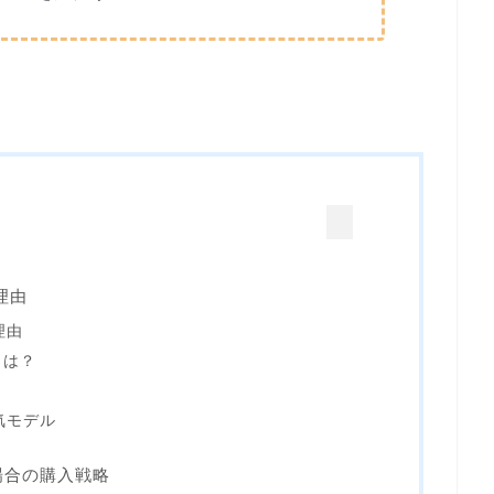
理由
理由
とは？
気モデル
場合の購入戦略