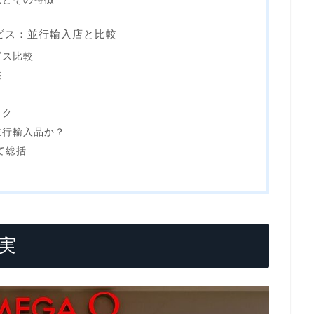
ビス：並行輸入店と比較
ビス比較
差
ク
スク
並行輸入品か？
て総括
実